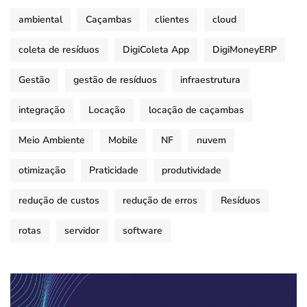
ambiental
Caçambas
clientes
cloud
coleta de resíduos
DigiColeta App
DigiMoneyERP
Gestão
gestão de resíduos
infraestrutura
integração
Locação
locação de caçambas
Meio Ambiente
Mobile
NF
nuvem
otimização
Praticidade
produtividade
redução de custos
redução de erros
Resíduos
rotas
servidor
software