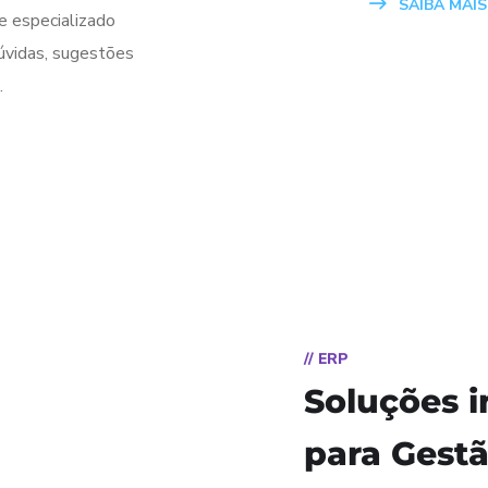
SAIBA MAIS
e especializado
úvidas, sugestões
.
// ERP
Soluções i
para Gestã