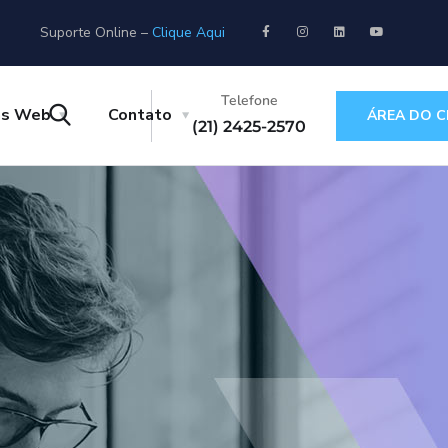
Suporte Online –
Clique Aqui
Telefone
as Web
Contato
ÁREA DO C
(21) 2425-2570