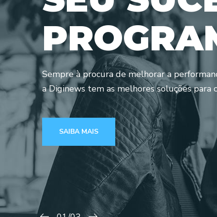
P
R
O
G
R
A
Sempre à procura de melhorar a performanc
a Diginews tem as melhores soluções para o
SAIBA MAIS