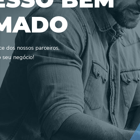
M
A
D
O
e dos nossos parceiros,
 seu negócio!