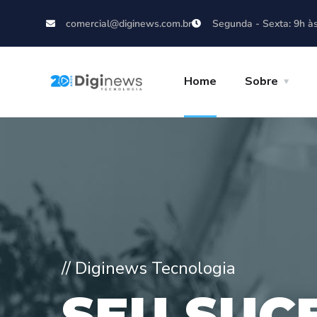
comercial@diginews.com.br
Segunda - Sexta: 9h à
Home
Sobre
// Diginews Tecnologia
S
E
U
S
U
C