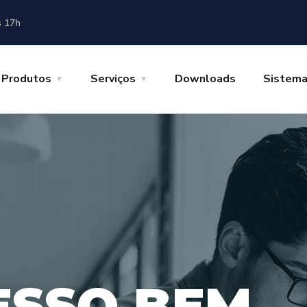
s 17h
Produtos
Serviços
Downloads
Sistem
E
S
S
O
B
E
M