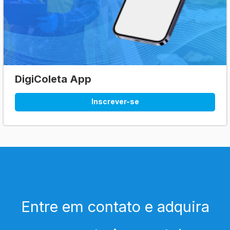
DigiColeta App
Inscrever-se
Entre em contato e adquira